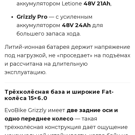
аккумулятором Letione
48V 21Ah
,
Grizzly Pro
— с усиленным
аккумулятором
48V 24Ah
для
большего запаса хода.
Литий-ионная батарея держит напряжение
под нагрузкой, не «проседает» на подъёмах
и рассчитана на длительную
эксплуатацию.
Трёхколёсная база и широкие Fat-
колёса 15×6.0
EvoBike Grizzly имеет
две задние оси и
одно переднее колесо
— такая
трёхколёсная конструкция даёт ощущение