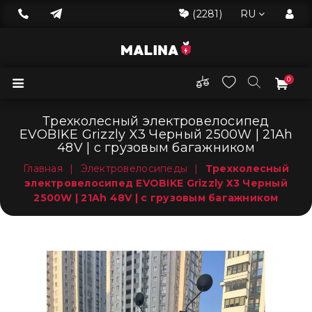
(2281)
RU
0
Трехколесный электровелосипед
EVOBIKE Grizzly X3 Черный 2500W | 21Ah
48V | с грузовым багажником
Главная
|
Электровелосипеды
|
Трехколесный
электровелосипед EVOBIKE Grizzly X3 Черный
2500W | 21Ah 48V | с грузовым багажником