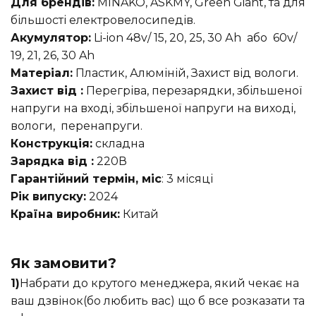
Для брендів:
MINAKO, ASKMY, Green Giant, та для
більшості електровелосипедів.
Акумулятор:
Li-ion 48v/ 15, 20, 25, 30 Аh або 60v/
19, 21, 26, 30 Ah
Матеріал:
Пластик, Алюміній, Захист від вологи.
Захист від :
Перегріва, перезарядки, збільшеної
напруги на вході, збільшеної напруги на виході,
вологи, перенапруги.
Конструкція:
складна
Зарядка від :
220В
Гарантійний термін, міс
: 3 місяці
Рік випуску:
2024
Країна виробник:
Китай
Як замовити?
1)
Набрати до крутого менеджера, який чекає на
ваш дзвінок(бо любить вас) що б все розказати та