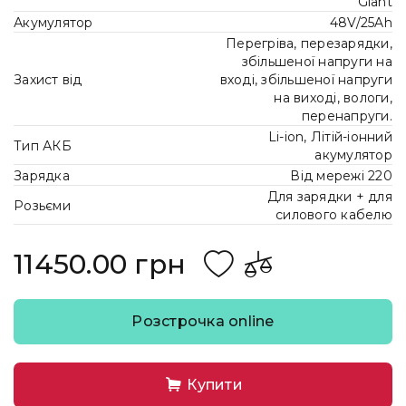
Giant
Акумулятор
48V/25Ah
Перегріва, перезарядки,
збільшеної напруги на
Захист від
вході, збільшеної напруги
на виході, вологи,
перенапруги.
Li-ion, Літій-іонний
Тип АКБ
акумулятор
Зарядка
Від мережі 220
Для зарядки + для
Розьєми
силового кабелю
11450.00 грн
Розстрочка online
Купити