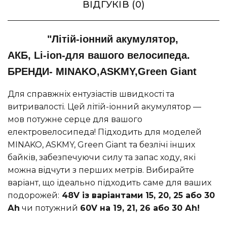
ВІДГУКІВ (0)
"Літій-іонний акумулятор,
АКБ,
Li-ion-для вашого велосипеда
.
БРЕНДИ- MINAKO,
ASKMY,
Green Giant
Для справжніх ентузіастів швидкості та
витривалості. Цей літій-іонний акумулятор —
мов потужне серце для вашого
електровелосипеда! Підходить для моделей
MINAKO, ASKMY, Green Giant та безлічі інших
байків, забезпечуючи силу та запас ходу, які
можна відчути з перших метрів. Вибирайте
варіант, що ідеально підходить саме для ваших
подорожей:
48V із варіантами 15, 20, 25 або 30
Аh
чи потужний
60V на 19, 21, 26 або 30 Аh!