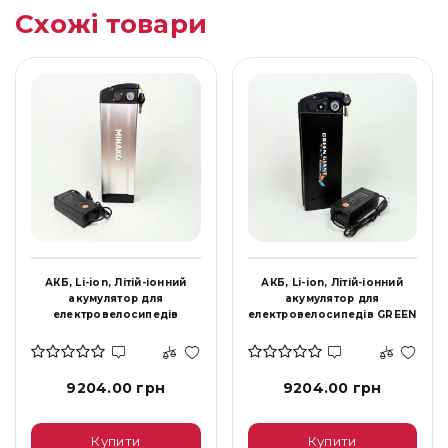
Схожі товари
АКБ, Li-ion, Літій-іонний
АКБ, Li-ion, Літій-іонний
акумулятор для
акумулятор для
електровелосипедів
електровелосипедів GREEN
MINAKO 48V 15Ah, срібний, з
GIANT 48V 15Ah, чорний, з
планкою -кріплення в
планкою -кріплення в
комплекті
комплекті
9204.00 грн
9204.00 грн
Купити
Купити