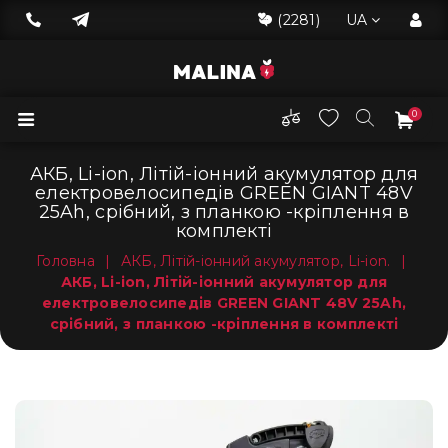
(2281)
UA
0
АКБ, Li-ion, Літій-іонний акумулятор для
електровелосипедів GREEN GIANT 48V
25Ah, срібний, з планкою -кріплення в
комплекті
Головна
|
АКБ, Літій-іонний акумулятор, Li-ion.
|
АКБ, Li-ion, Літій-іонний акумулятор для
електровелосипедів GREEN GIANT 48V 25Ah,
срібний, з планкою -кріплення в комплекті