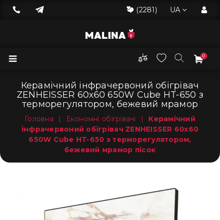
(2281)
UA
0
Керамічний інфрачервоний обігрівач
ZENHEISSER 60х60 650W Cube HT-650 з
терморегулятором, бежевий мрамор
Головна
|
Економні обігрівачі
|
Керамічний
інфрачервоний обігрівач ZENHEISSER 60х60
650W Cube HT-650 з терморегулятором,
бежевий мрамор пісок