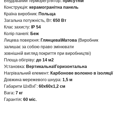
Вбудований терморегулятор
: присутній
Конструкція:
керамогранітна панель
Країна виробник:
Польща
Загальна потужність, Вт:
650 Вт
Клас захисту:
IP 54
Колір панелі:
Беж
Лицева поверхня:
Глянцева\Матова
(Виробник
залишає за собою право змінювати
зовнішній вигляд покриття при виробництві)
Площа обігріву:
до 14 м2
Установка:
Вертикальна\Горизонтальна
Нагрівальний елемент:
Карбонове волокно в ізоляції
Довжина мережевого шнура:
1,5 м
Габарити ШхВхГ:
60х60х1,2 см
Вага
: 7 кг
Гарантія
: 60 міс.