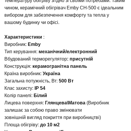
температуру обігріву згідно зі своїми потребами. Таким
чином, керамічний обігрівач Emby CH-500 є ідеальним
вибором для забезпечення комфорту та тепла у
вашому будинку чи офісі.
Характеристики
:
Виробник:
Emby
Тип керування:
механічний/електронний
Вбудований терморегулятор
: присутній
Конструкція:
керамогранітна панель
Країна виробник:
Україна
Загальна потужність, Вт:
500 Вт
Клас захисту:
IP 54
Колір панелі:
Білий
Лицева поверхня:
Глянцева\Матова
(Виробник
залишає за собою право змінювати
зовнішній вигляд покриття при виробництві)
Площа обігріву:
до 10 м2