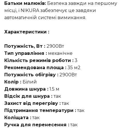
Батьки малюків:
Безпека завжди на першому
місці, і NIKURA забезпечує це завдяки
автоматичній системі вимикання.
Характеристики :
Потужність, Вт :
2900Вт
Тип управління :
механічне
Кількість режимів роботи :
3
Рекомендована площа :
35 м2
Потужність обігріву :
2900Вт
Колір :
Білий
Довжина шнура :
1.5 м
Відсік для шнура :
так
Захист від перегріву :
так
Підтримання температури :
так
Коліщата :
так
Ручка для перенесення :
так