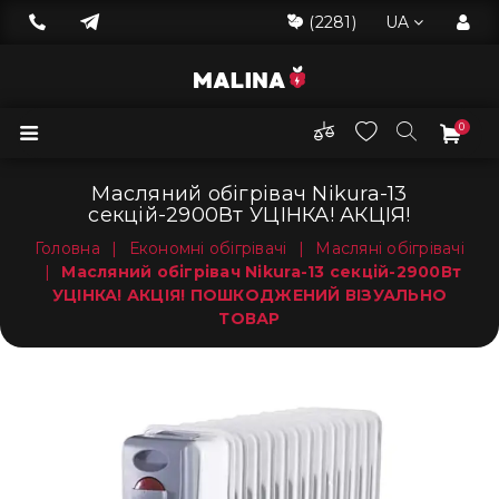
(2281)
UA
0
Масляний обігрівач Nikura-13
секцій-2900Вт УЦІНКА! АКЦІЯ!
Головна
|
Економні обігрівачі
|
Масляні обігрівачі
|
Масляний обігрівач Nikura-13 секцій-2900Вт
УЦІНКА! АКЦІЯ! ПОШКОДЖЕНИЙ ВІЗУАЛЬНО
ТОВАР