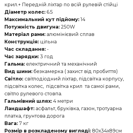
крил.+ Передній ліхтар по всій рулевій стійці
Діаметр колес:
6.5
Максимальний кут підйому:
14
Потужність двигуна:
250W
Матеріал рами:
алюмінієвий сплав
Конструкція:
цільна
Час складання:
-
Час зарядки:
3 год
Гальма:
електричний та механічний
Вид шини:
безкамерка ( захист від пробиття)
Світло:
світлодіодний ліхтар, підсвітка корпусу,
підсвітка колес, підсвітка крил та самої рами,
світло рулевого стовпа.
Гальмівний шлях:
4 метри
Ландшафт:
асфальт, бруківка, газон, тротуарна
платка, грунтова дорога
Вага:
7 кг
Розмір в розкладеному вигляді:
80х34х89см