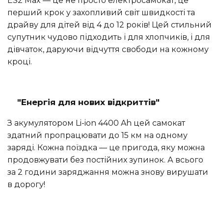
ES2 Max — це не просто електросамокат, це
перший крок у захопливий світ швидкості та
драйву для дітей від 4 до 12 років! Цей стильний
супутник чудово підходить і для хлопчиків, і для
дівчаток, даруючи відчуття свободи на кожному
кроці.
"Енергія для нових відкриттів"
З акумулятором Li-ion 4400 Ah цей самокат
здатний пропрацювати до 15 км на одному
заряді. Кожна поїздка — це пригода, яку можна
продовжувати без постійних зупинок. А всього
за 2 години заряджання можна знову вирушати
в дорогу!