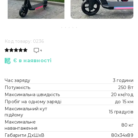
Код товару: 0236
4
Є в наявності
Час заряду
3 години
Потужність
250 Вт
Максимальна швидкість
20 км/год
Пробіг на одному заряді
до 15 км
Максимальний кут
15 градусів
підйому
Максимальне
80 кг
навантаження
Габарити ДхШхВ
80х34х89