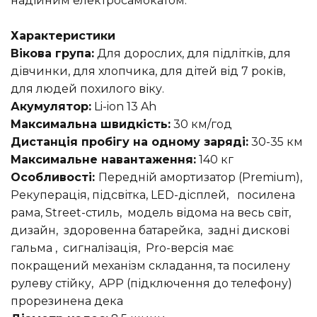
надійним електросамокатом.
Характеристики
Вікова група:
Для дорослих, для підлітків, для
дівчинки, для хлопчика, для дітей від 7 років,
для людей похилого віку.
Акумулятор:
Li-ion 13 Ah
Максимальна швидкість:
30 км/год
Дистанція пробігу на одному заряді:
30-35 км
Максимальне навантаження:
140 кг
Особливості:
Передній амортизатор (Premium),
Рекуперація, підсвітка, LED-дісплей, посилена
рама, Street-стиль, модель відома на весь світ,
дизайн, здоровенна батарейка, задні дискові
гальма , сигналізація, Pro-версія має
покращений механізм складання, та посилену
рулеву стійку, APP (підключення до телефону)
прорезинена дека