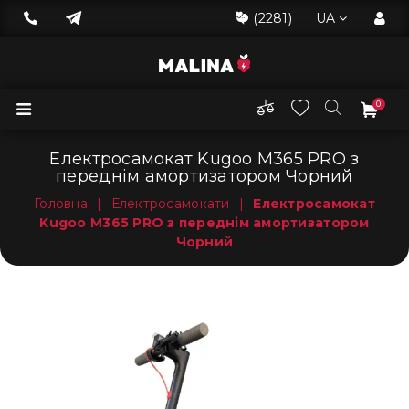
(2281)
UA
0
Електросамокат Kugoo M365 PRO з
переднім амортизатором Чорний
Головна
|
Електросамокати
|
Електросамокат
Kugoo M365 PRO з переднім амортизатором
Чорний