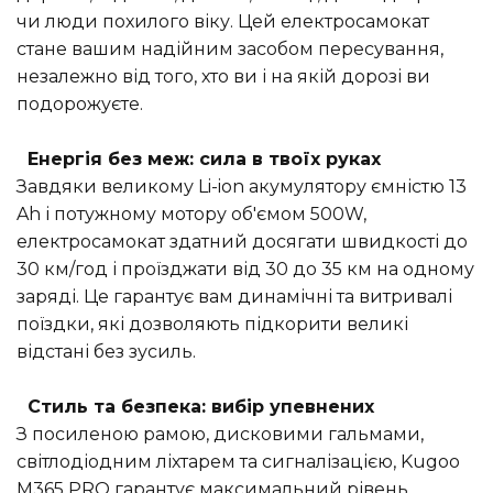
чи люди похилого віку. Цей електросамокат
стане вашим надійним засобом пересування,
незалежно від того, хто ви і на якій дорозі ви
подорожуєте.
Енергія без меж: сила в твоїх руках
Завдяки великому Li-ion акумулятору ємністю 13
Ah і потужному мотору об'ємом 500W,
електросамокат здатний досягати швидкості до
30 км/год і проїзджати від 30 до 35 км на одному
заряді. Це гарантує вам динамічні та витривалі
поїздки, які дозволяють підкорити великі
відстані без зусиль.
Стиль та безпека: вибір упевнених
З посиленою рамою, дисковими гальмами,
світлодіодним ліхтарем та сигналізацією, Kugoo
M365 PRO гарантує максимальний рівень