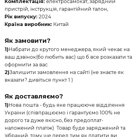
Комплектація:
електросамокат, зарядний
пристрій, інструкція, гарантійний талон,
Рік випуску:
2024
Країна виробник:
Китай
Як замовити?
1)
Набрати до крутого менеджера, який чекає на
ваш дзвінок(бо любить вас) що б все розказати та
оформити за вас
2)
Залишити замовлення на сайті (не знаєте як
вказати? дивіться пункт 1 )
Як доставляємо?
1)
Нова пошта - будь яке працююче відділення
України (співпрацюємо і гарантуємо 100% не
дорого та дуже якісно, без предоплат-
наложений платіж) Товар буде заряджений та
зібраний, тому ще перед тим як платити ви