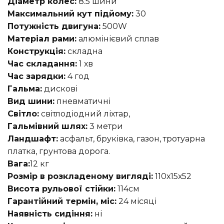
Діаметр колес:
8.5 шини
Максимальний кут підйому:
30
Потужність двигуна:
500W
Матеріал рами:
алюмінієвий сплав
Конструкція:
складна
Час складання:
1 хв
Час зарядки:
4 год
Гальма:
дискові
Вид шини:
пневматичні
Світло:
світлодіодний ліхтар,
Гальмівний шлях:
3 метри
Ландшафт:
асфальт, бруківка, газон, тротуарна
платка, грунтова дорога.
Вага:
12 кг
Розмір в розкладеному вигляді:
110х15х52
Висота рульової стійки:
114см
Гарантійний термін, міс:
24 місяці
Наявність сидіння:
ні