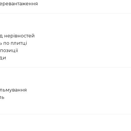
 перевантаження
д нерівностей
ь по плитці
 позиції
оди
гальмування
ль