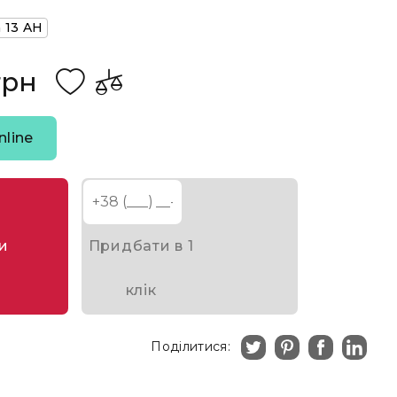
n 13 AH
грн
nline
и
Придбати в 1
клік
Поділитися: