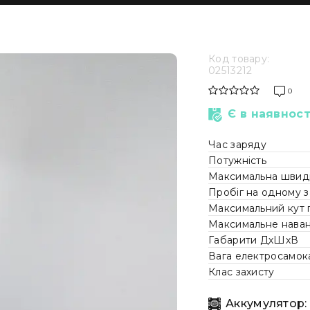
Код товару:
02513212
0
Є в наявност
Час заряду
Потужність
Максимальна швидк
Пробіг на одному з
Максимальний кут 
Максимальне нава
Габарити ДхШхВ
Вага електросамок
Клас захисту
Аккумулятор: