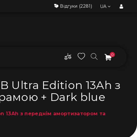
Відгуки
(2281)
UA
0
Ultra Edition 13Ah з
рамою + Dark blue
on 13Ah з переднім амортизатором та