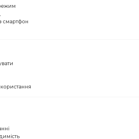
 режим
д
з смартфон
увати
икористання
анні
димість