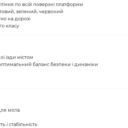
ітіння по всій поверхні платформи
етовий, зелений, червоний
но на дорозі
го класу
ї їзди містом
птимальний баланс безпеки і динаміки
ля міста
ь і стабільність