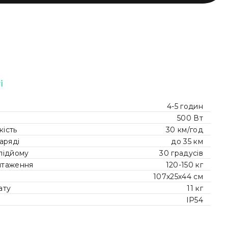
і
4-5 годин
500 Вт
ість
30 км/год
аряді
до 35 км
підйому
30 градусів
нтаження
120-150 кг
107х25х44 см
ату
11 кг
IP54