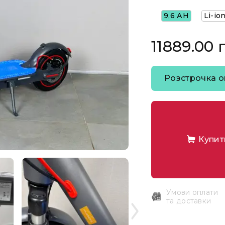
9,6 АH
Li-io
11889.00 
Розстрочка o
Купит
Умови оплати
та доставки