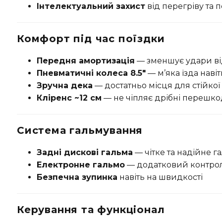
Інтелектуальний захист
від перегріву та
Комфорт під час поїздки
Передня амортизація
— зменшує удари ві
Пневматичні колеса 8.5"
— м’яка їзда навіт
Зручна дека
— достатньо місця для стійкої
Кліренс ~12 см
— не чіпляє дрібні перешк
Система гальмування
Задні дискові гальма
— чітке та надійне 
Електронне гальмо
— додатковий контро
Безпечна зупинка
навіть на швидкості
Керування та функціонал