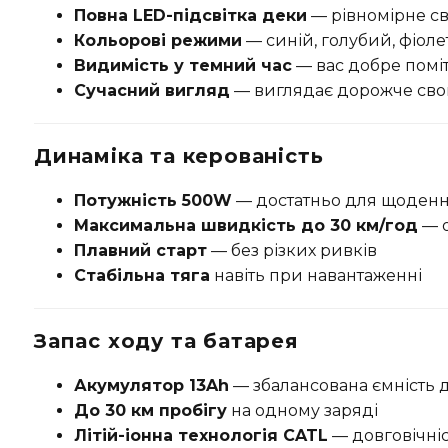
Повна LED-підсвітка деки
— рівномірне св
Кольорові режими
— синій, голубий, фіол
Видимість у темний час
— вас добре поміт
Сучасний вигляд
— виглядає дорожче сво
Динаміка та керованість
Потужність 500W
— достатньо для щоденно
Максимальна швидкість до 30 км/год
— о
Плавний старт
— без різких ривків
Стабільна тяга
навіть при навантаженні
Запас ходу та батарея
Акумулятор 13Ah
— збалансована ємність д
До 30 км пробігу
на одному заряді
Літій-іонна технологія CATL
— довговічніст