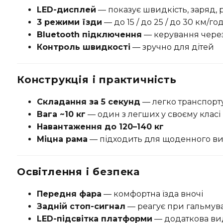
LED-дисплей
— показує швидкість, заряд,
3 режими їзди
— до 15 / до 25 / до 30 км/го
Bluetooth підключення
— керування чере
Контроль швидкості
— зручно для дітей
Конструкція і практичність
Складання за 5 секунд
— легко транспорт
Вага ~10 кг
— один з легших у своєму класі
Навантаження до 120–140 кг
Міцна рама
— підходить для щоденного в
Освітлення і безпека
Передня фара
— комфортна їзда вночі
Задній стоп-сигнал
— реагує при гальмув
LED-підсвітка платформи
— додаткова ви