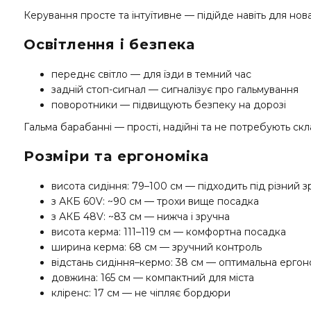
Керування просте та інтуїтивне — підійде навіть для нова
Освітлення і безпека
переднє світло — для їзди в темний час
задній стоп-сигнал — сигналізує про гальмування
поворотники — підвищують безпеку на дорозі
Гальма барабанні — прості, надійні та не потребують ск
Розміри та ергономіка
висота сидіння: 79–100 см — підходить під різний зр
з АКБ 60V: ~90 см — трохи вище посадка
з АКБ 48V: ~83 см — нижча і зручна
висота керма: 111–119 см — комфортна посадка
ширина керма: 68 см — зручний контроль
відстань сидіння–кермо: 38 см — оптимальна ергон
довжина: 165 см — компактний для міста
кліренс: 17 см — не чіпляє бордюри