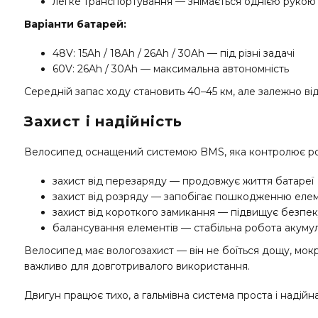
легке транспортування — знімається однією рукою
Варіанти батарей:
48V: 15Ah / 18Ah / 26Ah / 30Ah — під різні задачі
60V: 26Ah / 30Ah — максимальна автономність
Середній запас ходу становить 40–45 км, але залежно від
Захист і надійність
Велосипед оснащений системою BMS, яка контролює робот
захист від перезаряду — продовжує життя батареї
захист від розряду — запобігає пошкодженню елем
захист від короткого замикання — підвищує безпе
балансування елементів — стабільна робота акуму
Велосипед має вологозахист — він не боїться дощу, мокр
важливо для довготривалого використання.
Двигун працює тихо, а гальмівна система проста і надій