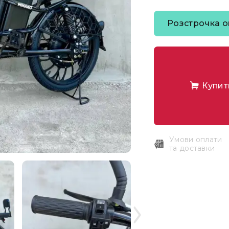
Розстрочка o
Купит
Умови оплати
та доставки