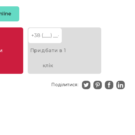
nline
и
Придбати в 1
клік
Поділитися: