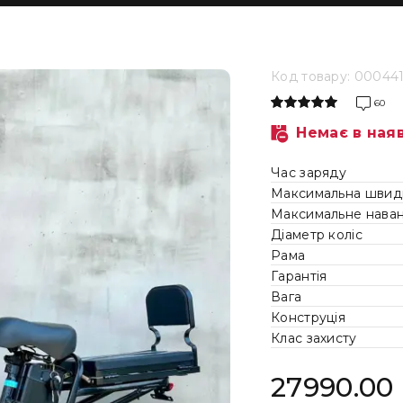
Код товару: 00044
60
Немає в ная
Час заряду
Максимальна швидк
Максимальне нава
Діаметр коліс
Рама
Гарантія
Вага
Конструція
Клас захисту
27990.00