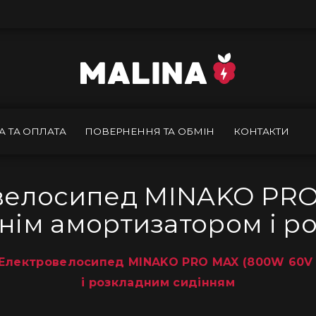
А ТА ОПЛАТА
ПОВЕРНЕННЯ ТА ОБМІН
КОНТАКТИ
велосипед MINAKO PRO
аднім амортизатором і 
Електровелосипед MINAKO PRO MAX (800W 60V 3
і розкладним сидінням