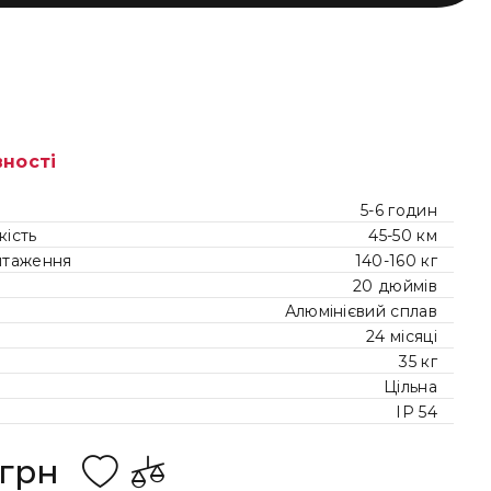
1
вності
5-6 годин
ість
45-50 км
нтаження
140-160 кг
20 дюймів
Алюмінієвий сплав
24 місяці
35 кг
Цільна
IP 54
 грн