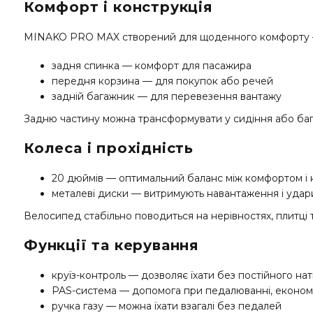
Комфорт і конструкція
MINAKO PRO MAX створений для щоденного комфорту — з
задня спинка — комфорт для пасажира
передня корзина — для покупок або речей
задній багажник — для перевезення вантажу
Задню частину можна трансформувати у сидіння або бага
Колеса і прохідність
20 дюймів — оптимальний баланс між комфортом і 
металеві диски — витримують навантаження і удар
Велосипед стабільно поводиться на нерівностях, плитці т
Функції та керування
круїз-контроль — дозволяє їхати без постійного на
PAS-система — допомога при педалюванні, економ
ручка газу — можна їхати взагалі без педалей