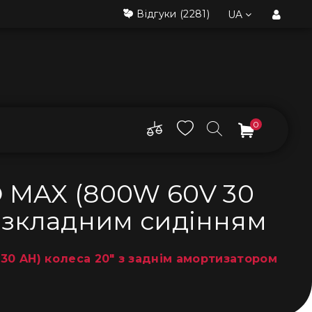
Відгуки
(2281)
UA
0
 MAX (800W 60V 30
розкладним сидінням
0 AH) колеса 20" з заднім амортизатором