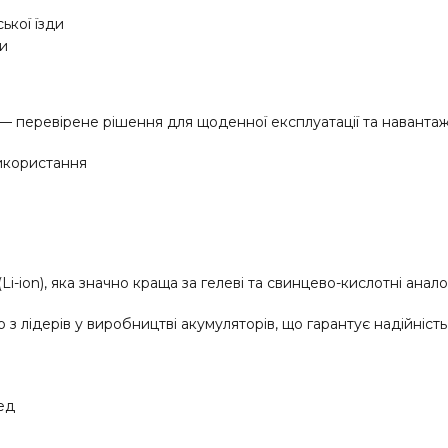
ької їзди
ки
e — перевірене рішення для щоденної експлуатації та навантаж
використання
ion), яка значно краща за гелеві та свинцево-кислотні анало
 лідерів у виробництві акумуляторів, що гарантує надійність
ед