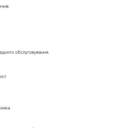
чків.
ладного обслуговування.
іст
оміка