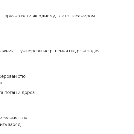
ручно їхати як одному, так і з пасажиром.
жник — універсальне рішення під різні задачі.
керованістю
и
а поганій дорозі.
тискання газу
ить заряд