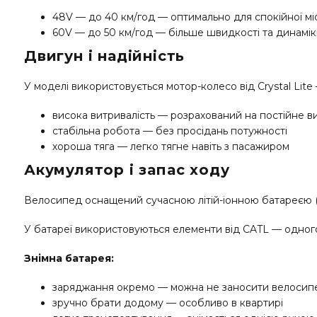
48V — до 40 км/год — оптимально для спокійної міс
60V — до 50 км/год — більше швидкості та динамі
Двигун і надійність
У моделі використовується мотор-колесо від Crystal Lit
висока витривалість — розрахований на постійне 
стабільна робота — без просідань потужності
хороша тяга — легко тягне навіть з пасажиром
Акумулятор і запас ходу
Велосипед оснащений сучасною літій-іонною батареєю (Li-
У батареї використовуються елементи від CATL — одного з
Знімна батарея:
заряджання окремо — можна не заносити велосип
зручно брати додому — особливо в квартирі