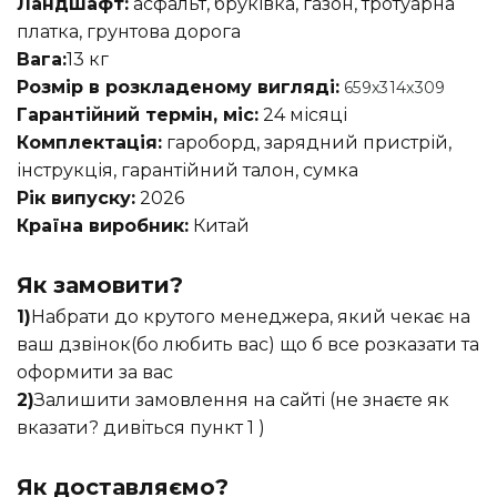
Ландшафт:
асфальт, бруківка, газон, тротуарна
платка, грунтова дорога
Вага:
13 кг
Розмір в розкладеному вигляді:
659x314x309
Гарантійний термін, міс:
24 місяці
Комплектація:
гароборд, зарядний пристрій,
інструкція, гарантійний талон, сумка
Рік випуску:
2026
Країна виробник:
Китай
Як замовити?
1)
Набрати до крутого менеджера, який чекає на
ваш дзвінок(бо любить вас) що б все розказати та
оформити за вас
2)
Залишити замовлення на сайті (не знаєте як
вказати? дивіться пункт 1 )
Як доставляємо?