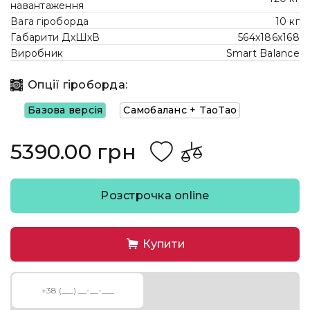
навантаження
Вага гіроборда
10 кг
Габарити ДхШхВ
564х186х168
Виробник
Smart Balance
Опції гіроборда:
Базова версія
Самобаланс + TaoTao
5390.00 грн
Розстрочка online
Купити