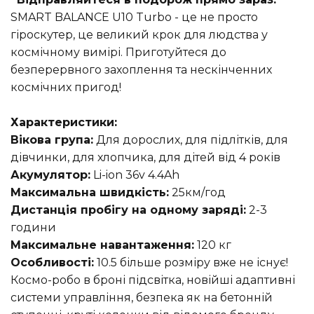
SMART BALANCE U10 Turbo - це не просто
гіроскутер, це великий крок для людства у
космічному вимірі. Приготуйтеся до
безперервного захоплення та нескінченних
космічних пригод!
Характеристики:
Вікова група:
Для дорослих, для підлітків, для
дівчинки, для хлопчика, для дітей від 4 років
Акумулятор:
Li-ion 36v 4.4Ah
Максимальна швидкість:
25км/год
Дистанція пробігу на одному заряді:
2-3
години
Максимальне навантаження:
120 кг
Особливості:
10.5 більше розміру вже не існує!
Космо-робо в броні підсвітка, новійші адаптивні
системи управління, безпека як на бетонній