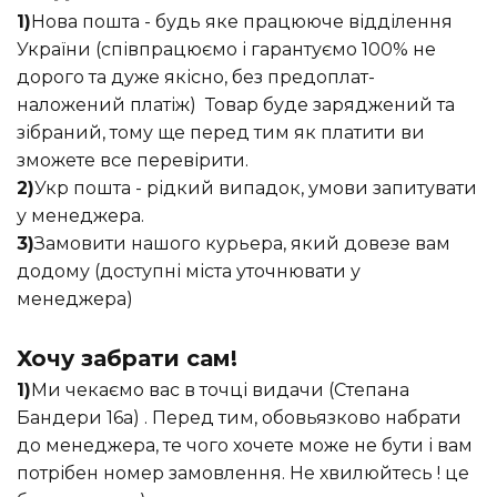
1)
Нова пошта - будь яке працююче відділення
України (співпрацюємо і гарантуємо 100% не
дорого та дуже якісно, без предоплат-
наложений платіж) Товар буде заряджений та
зібраний, тому ще перед тим як платити ви
зможете все перевірити.
2)
Укр пошта - рідкий випадок, умови запитувати
у менеджера.
3)
Замовити нашого курьера, який довезе вам
додому (доступні міста уточнювати у
менеджера)
Хочу забрати сам!
1)
Ми чекаємо вас в точці видачи (Степана
Бандери 16а) . Перед тим, обовьязково набрати
до менеджера, те чого хочете може не бути і вам
потрібен номер замовлення. Не хвилюйтесь ! це