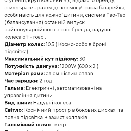
ступенці, круті колонки від відомого бренду,
стиль space - разом до космосу! свіжа батарейка,
особливість для кожної дитини, система Tao-Tao
( балансування) останній випуск
найпопулярнійшого в світі бренда, надувні
колеса off - road .
Діаметр колес:
10.5 (
Космо-робо в броні
підсвітка
)
Максимальний кут підйому:
30
Потужність двигуна:
1200W (600 х 2 )
Матеріал рами:
алюмінієвий сплав
Час зарядки:
2 год
Гальма:
Електричні , автоматизовані на
управління дитини
Вид шини:
Надувні колеса
Світло:
Космічний простір в бокових дисках , та
повна підсвітка + захист колпаків
Гальмівний шлях:
1 метр