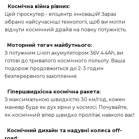
Космічна війна рівних:
Цей гіроскутер - епіцентр інновацій! Зараз
зібрано найсучасніші технології, щоб ви могли
відчути космічний драйв на повну потужність.
Моторний тягач майбутнього:
З потужним Li-ion акумулятором 36V 4.4Ah, ви
готові до тривалого космічного польоту. Ваша
подорож продовжиться до 2-3 годин
безперервного захоплення.
Гіпершвидкісна космічна ракета:
З максимальною швидкістю 30 км/год, кожен
маневр буде як рух зірки у космосі. Почувайте,
як космічний вітер швидко пролітає навколо вас!
Космічний дизайн та надувні колеса off-
road: