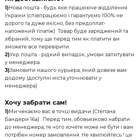
1)
Нова пошта - будь яке працююче відділення
України (співпрацюємо і гарантуємо 100% не
дорого та дуже якісно, без предоплат-
наложений платіж) Товар буде заряджений та
зібраний, тому ще перед тим як платити ви
зможете все перевірити.
2)
Укр пошта - рідкий випадок, умови запитувати
у менеджера.
3)
Замовити нашого курьера, який довезе вам
додому (доступні міста уточнювати у
менеджера)
Хочу забрати сам!
1)
Ми чекаємо вас в точці видачи (Степана
Бандери 16а) . Перед тим, обовьязково набрати
до менеджера, те чого хочете може не бути і вам
потрібен номер замовлення. Не хвилюйтесь ! це