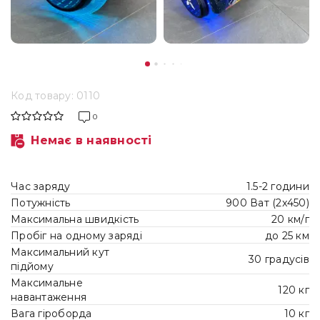
Код товару: 0110
0
Немає в наявності
Час заряду
1.5-2 години
Потужність
900 Ват (2x450)
Максимальна швидкість
20 км/г
Пробіг на одному заряді
до 25 км
Максимальний кут
30 градусів
підйому
Максимальне
120 кг
навантаження
Вага гіроборда
10 кг