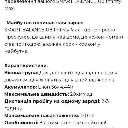
перевезення вашого SMART BALANCE U8 Infinity
Max.
Майбутнє починається зараз:
SMART BALANCE U8 Infinity Max - це не просто
гіроскутер, це шлях у невідоме, де кожен момент
стає пригодою, а кожен крок - кроком у
майбутнє.
Характеристики:
Вікова група:
Для дорослих, для підлітків, для
дівчинки, для хлопчика, для дітей від 4 років
Акумулятор:
Li-ion 36v 4.4Ah
Максимальна швидкість:
20км/год
Дистанція пробігу на одному заряді:
2-3
години
Максимальне навантаження:
120 кг
Особливості:
8 дюймів-це вже серйозно!