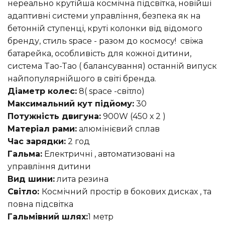
нереально крутійша космічна підсвітка, новійші
адаптивні системи управління, безпека як на
бетонній ступенці, круті колонки від відомого
бренду, стиль space - разом до космосу! свіжа
батарейка, особливість для кожної дитини,
система Tao-Tao ( балансування) останній випуск
найпопулярнійшого в світі бренда.
Діаметр колес:
8(
space -світло)
Максимальний кут підйому:
30
Потужність двигуна:
900W (450 х 2 )
Матеріал рами:
алюмінієвий сплав
Час зарядки:
2 год
Гальма:
Електричні , автоматизовані на
управління дитини
Вид шини:
лита резина
Світло:
Космічний простір в бокових дисках , та
повна підсвітка
Гальмівний шлях:
1 метр