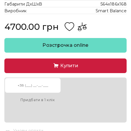
Габарити ДхШхВ
564х186х168
Виробник
Smart Balance
4700.00 грн
Розстрочка online
Купити
Придбати в 1 клік
Умови оплати