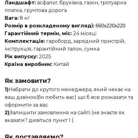
Ландшафт:
асфальт, бруківка, газон, тротуарна
платка, грунтова дорога
Вага:
8 кг
660х220х220
Розмір в розкладеному вигляді:
Гарантійний термін, міс:
24 місяці
Комплектація:
гароборд, зарядний пристрій,
інструкція, гарантійний талон, сумка
Рік випуску:
2025
Країна виробник:
Китай
Як замовити?
1)
Набрати до крутого менеджера, який чекає на
ваш дзвінок(бо любить вас) що б все розказати та
оформити за вас
2)
Залишити замовлення на сайті (не знаєте як
вказати? дивіться пункт 1 )
Як доставляємо?