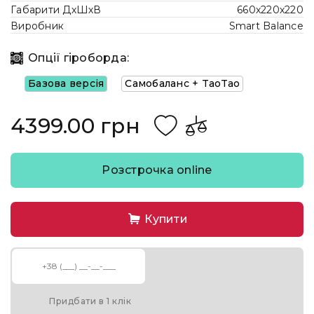
Габарити ДхШхВ
660х220х220
Виробник
Smart Balance
Опції гіроборда:
Базова версія
Самобаланс + TaoTao
4399.00 грн
Розстрочка online
Купити
Придбати в 1 клік