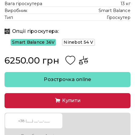
Вага гіроскутера
13 кг
Виробник
Smart Balance
Тип
Гіроскутер
Опції гіроскутера:
Smart Balance 36V
Ninebot 54 V
6250.00 грн
Розстрочка online
Купити