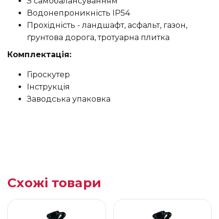
З самобалансуванням
Водонепроникність IP54
Прохідність - ландшафт, асфальт, газон,
ґрунтова дорога, тротуарна плитка
Комплектація:
Гіроскутер
Інструкція
Заводська упаковка
Схожі товари