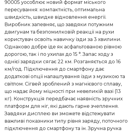
90005 уособлює новий формат міського
пересування: компактність, оптимальна
швидкість, швидке відновлення енергії.
Виробник запевняє, що завдяки потужним
двигунам та безпомилковій реакції на рухи
користувач освоїть навичку їзди за 3 хвилини.
Однаково добре їде як асфальтованою рівною
дорогою, так і по ухилах до 15 °. Запас ходу з
однієї зарядки сягає 22 км. Розганяється до 16
км/год. Підключення до смартфону дає
додаткові опції налаштування їзди з музикою та
світлом. Сігвей зроблений з магнієвого сплаву,
що надає йому міцності при невеликій вазі (13
кг). Конструкція передбачає наявність зручних
платформ для ніг, які дають гарне зчеплення.
Завдяки дисплею ви зможете відстежувати
важливі показники типу рівня заряду, поточного
підключення до смартфону та ін. Зручна ручка