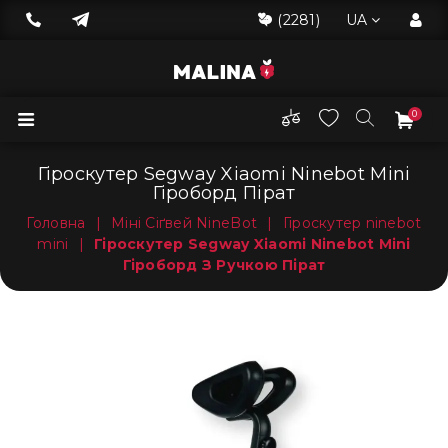
(2281)
UA
0
Гіроскутер Segway Xiaomi Ninebot Mini
Гіроборд Пірат
Головна
|
Міні Сіґвей NineBot
|
Гіроскутер ninebot
mini
|
Гіроскутер Segway Xiaomi Ninebot Mini
Гіроборд З Ручкою Пірат