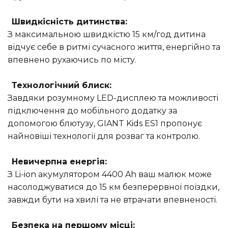
Швидкісність дитинства:
З максимальною швидкістю 15 км/год дитина
відчує себе в ритмі сучасного життя, енергійно та
впевнено рухаючись по місту.
Технологічний блиск:
Завдяки розумному LED-дисплею та можливості
підключення до мобільного додатку за
допомогою блютузу, GIANT Kids ES1 пропонує
найновіші технології для розваг та контролю.
Невичерпна енергія:
З Li-ion акумулятором 4400 Ah ваш малюк може
насолоджуватися до 15 км безперервної поїздки,
завжди бути на хвилі та не втрачати впевненості.
Безпека на першому місці: