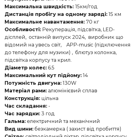
Максимальна швидкість:
15км/год
Дистанція пробігу на одному заряді:
15 км
Максимальне навантаження:
70 кг
Особливості:
Рекуперація, підсвітка, LED-
дісплей, останній випуск 2024, виробник що
відомий на увесь світ, APP-music (підключення
до телефону для музики) , блютуз колонка,
підсвітка корпусу та крил.
Діаметр колес:
6.5
Максимальний кут підйому:
14
Потужність двигуна:
130W
Матеріал рами:
алюмінієвий сплав
Конструкція:
цільна
Час складання:
-
Час зарядки:
3 год
Гальма:
електричний та механічний
Вид шини:
безкамерка ( захист від пробиття)
Світло:
світлодіодний ліхтар, підсвітка корпусу,