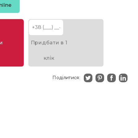
nline
и
Придбати в 1
клік
Поділитися: