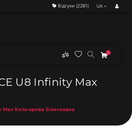
Відгуки
(2281)
UA
0
E U8 Infinity Max
ty Max Кольорова Блискавка