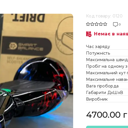
Код товару: 0120
0
Немає в ная
Час заряду
Потужність
Максимальна швидк
Пробіг на одному з
Максимальний кут 
Максимальне нава
Вага гіроборда
Габарити ДхШхВ
Виробник
4700.00 