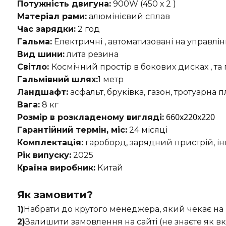
Потужність двигуна:
900W (450 х 2 )
Матеріал рами:
алюмінієвий сплав
Час зарядки:
2 год
Гальма:
Електричні , автоматизовані на управлі
Вид шини:
лита резина
Світло:
Космічний простір в бокових дисках , та
Гальмівний шлях:
1 метр
Ландшафт:
асфальт, бруківка, газон, тротуарна 
Вага:
8 кг
660х220х220
Розмір в розкладеному вигляді:
Гарантійний термін, міс:
24 місяці
Комплектація:
гароборд, зарядний пристрій, інс
Рік випуску:
2025
Країна виробник:
Китай
Як замовити?
1)
Набрати до крутого менеджера, який чекає на в
2)
Залишити замовлення на сайті (не знаєте як вка