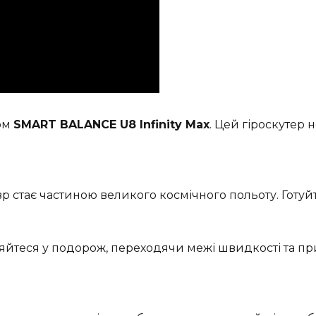
ром
SMART BALANCE U8 Infinity Max
. Цей гіроскутер
вр стає частиною великого космічного польоту. Готу
йтеся у подорож, переходячи межі швидкості та при