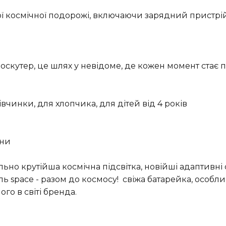
ої космічної подорожі, включаючи зарядний пристрій
роскутер, це шлях у невідоме, де кожен момент стає 
івчинки, для хлопчика, для дітей від 4 років
ини
но крутійша космічна підсвітка, новійші адаптивні 
ль space - разом до космосу! свіжа батарейка, особли
о в світі бренда.