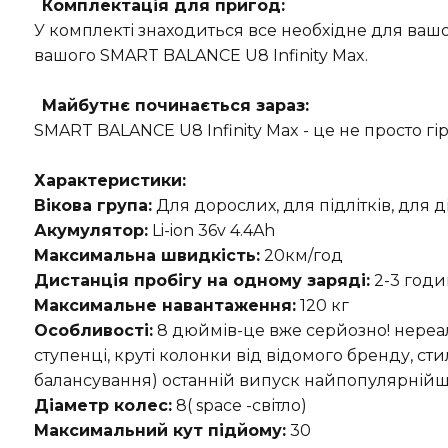
Комплектація для пригод:
У комплекті знаходиться все необхідне для ваш
вашого SMART BALANCE U8 Infinity Max.
Майбутнє починається зараз:
SMART BALANCE U8 Infinity Max - це не просто гі
Характеристики:
Вікова група:
Для дорослих, для підлітків, для д
Акумулятор:
Li-ion 36v 4.4Ah
Максимальна швидкість:
20км/год
Дистанція пробігу на одному заряді:
2-3 год
Максимальне навантаження:
120 кг
Особливості:
8 дюймів-це вже серйозно! нереаль
ступенці, круті колонки від відомого бренду, сти
балансування) останній випуск найпопулярнійшог
Діаметр колес:
8(
space -світло)
Максимальний кут підйому:
30