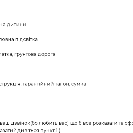
ння дитини
 повна підсвітка
платка, грунтова дорога
трукція, гарантійний талон, сумка
аш дзвінок(бо любить вас) що б все розказати та оф
зати? дивіться пункт 1 )