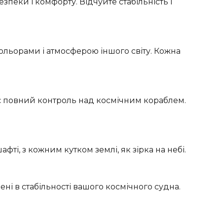
пеки і комфорту. Відчуйте стабільність і
ольорами і атмосферою іншого світу. Кожна
є повний контроль над космічним кораблем.
ті, з кожним кутком землі, як зірка на небі.
і в стабільності вашого космічного судна.