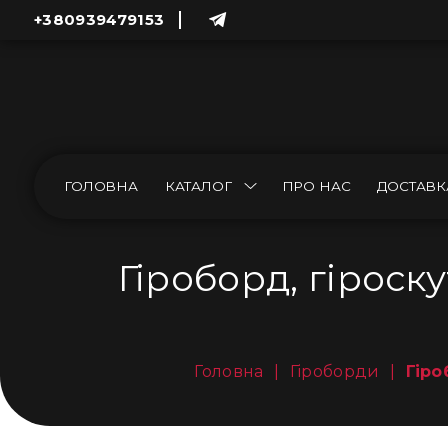
+380939479153
ГОЛОВНА
КАТАЛОГ
ПРО НАС
ДОСТАВК
Гіроборд, гіроск
Головна
|
Гіроборди
|
Гіро