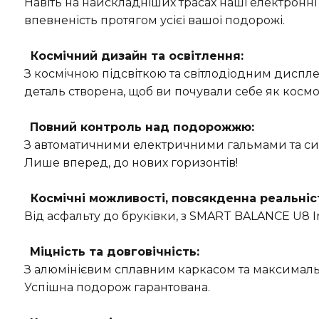
Навіть на найскладніших трасах наші електронні
впевненість протягом усієї вашої подорожі.
Космічний дизайн та освітлення:
З космічною підсвіткою та світлодіодним диспл
деталь створена, щоб ви почували себе як космо
Повний контроль над подорожжю:
З автоматичними електричними гальмами та сис
Лише вперед, до нових горизонтів!
Космічні можливості, повсякденна реальніс
Від асфальту до бруківки, з SMART BALANCE U8 In
Міцність та довговічність:
З алюмінієвим сплавним каркасом та максимальн
Успішна подорож гарантована.