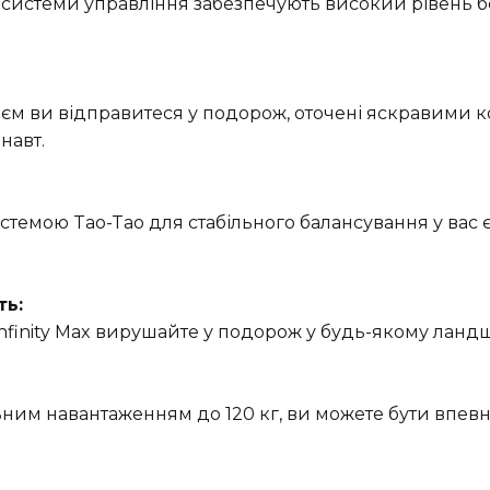
 системи управління забезпечують високий рівень без
еєм ви відправитеся у подорож, оточені яскравими к
навт.
темою Tao-Tao для стабільного балансування у вас 
ть:
finity Max вирушайте у подорож у будь-якому ландшаф
им навантаженням до 120 кг, ви можете бути впевнен