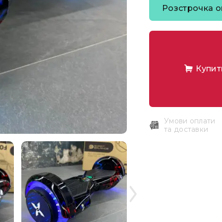
Розстрочка o
Купит
Умови оплати
та доставки