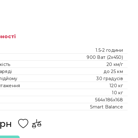
вності
1.5-2 години
900 Ват (2x450)
ість
20 км/г
аряді
до 25 км
підйому
30 градусів
нтаження
120 кг
10 кг
564х186х168
Smart Balance
грн